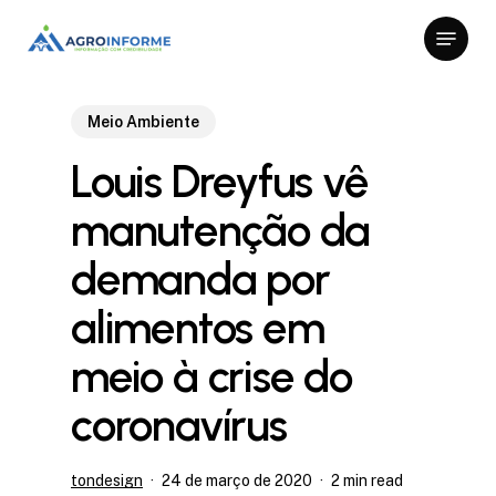
Skip
Menu
to
Close
main
Menu
content
Meio Ambiente
Louis Dreyfus vê
manutenção da
demanda por
alimentos em
meio à crise do
coronavírus
tondesign
24 de março de 2020
2 min read