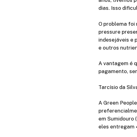
anos, tivemos 
dias. Isso dific
O problema foi
pressure preser
indesejáveis e 
e outros nutrie
A vantagem é q
pagamento, sem
Tarcísio da Si
A Green People
preferencialmen
em Sumidouro (R
eles entregam 