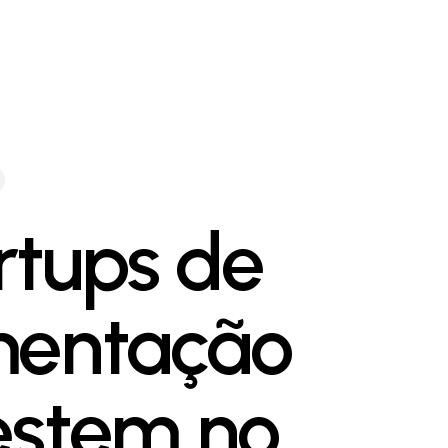
rtups de
mentação
estem no