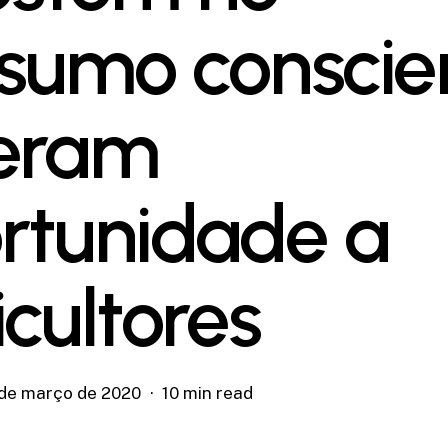
sumo conscie
eram
rtunidade a
icultores
 de março de 2020
10 min read