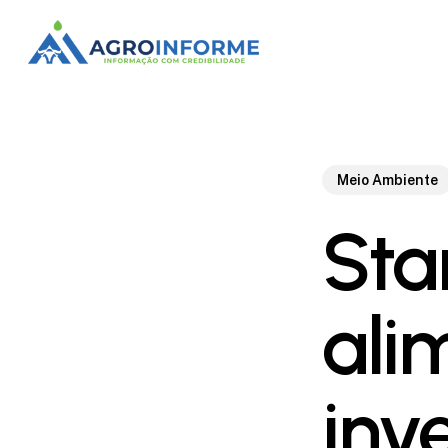
Skip
to
main
content
Meio Ambiente
Sta
ali
inv