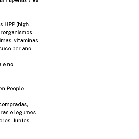
vam apenas três
s HPP (high
icrorganismos
imas, vitaminas
 suco por ano.
a e no
een People
 compradas,
duras e legumes
res. Juntos,