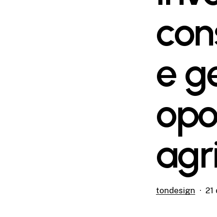
con
e g
opo
agr
tondesign
21