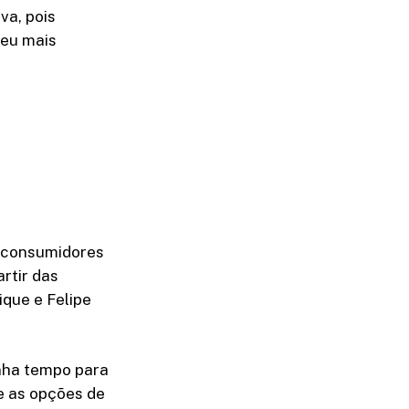
va, pois
deu mais
e consumidores
rtir das
ique e Felipe
inha tempo para
e as opções de