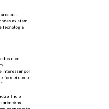
 crescer,
dades existem,
e tecnologia
feitos com
em
e interessar por
 me formei como
.”
do a frio e
s primeiros