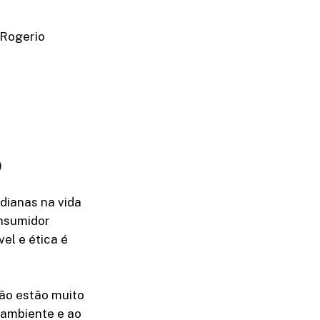
 Rogerio
)
dianas na vida
onsumidor
el e ética é
ção estão muito
 ambiente e ao