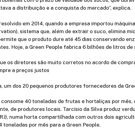
problemas com o prazo de validade dos sucos, que dura
ultava a distribuição e a conquista do mercado”, explica.
 resolvido em 2014, quando a empresa importou máquina
vation), sistema que, além de extrair o suco, elimina m
permite que o produto dure até 45 dias conservando enz
ntes. Hoje, a Green People fabrica 6 bilhões de litros de
ue os diretores são muito corretos no acordo de compr
pre a preços justos
lva, um dos 20 pequenos produtores fornecedores da Gr
 consome 40 toneladas de frutas e hortaliças por mês,
te, de produtores locais. Tarcísio da Silva produz ver
J), numa horta compartilhada com outros dois agriculto
4 toneladas por mês para a Green People.