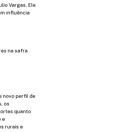
lio Vargas. Ele
m influência
res na safra
 novo perfil de
, os
fortes quanto
e e
s rurais e