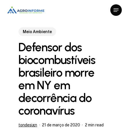
Skip
Menu
to
Close
main
Menu
content
Meio Ambiente
Defensor dos
biocombustíveis
brasileiro morre
em NY em
decorrência do
coronavírus
tondesign
21 de março de 2020
2 min read