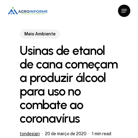
Skip
Menu
to
Close
main
Menu
content
Meio Ambiente
Usinas de etanol
de cana começam
a produzir álcool
para uso no
combate ao
coronavírus
tondesign
20 de março de 2020
1 min read