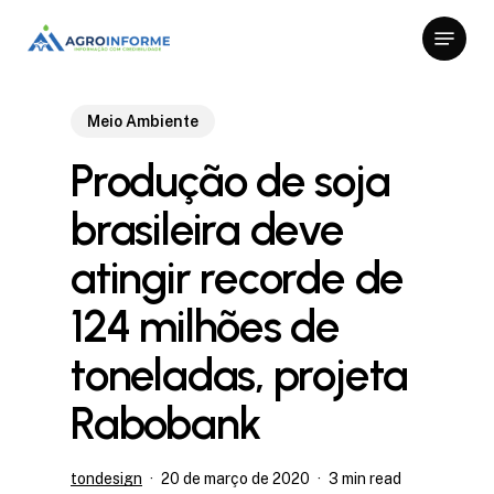
Skip
Menu
to
Close
main
Menu
content
Meio Ambiente
Produção de soja
brasileira deve
atingir recorde de
124 milhões de
toneladas, projeta
Rabobank
tondesign
20 de março de 2020
3 min read