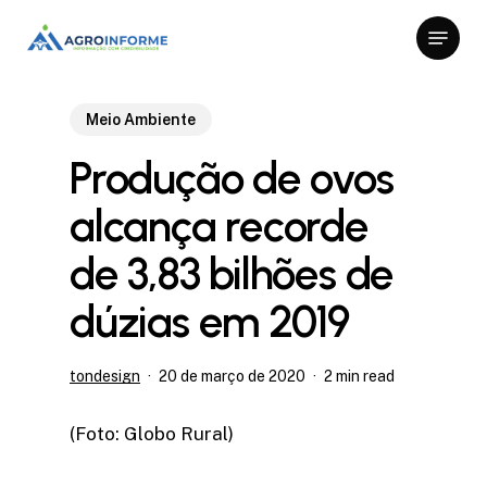
Skip
Menu
to
Close
main
Menu
content
Meio Ambiente
Produção de ovos
alcança recorde
de 3,83 bilhões de
dúzias em 2019
tondesign
20 de março de 2020
2 min read
(Foto: Globo Rural)