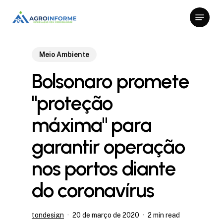
Skip
Menu
to
Close
main
Menu
content
Meio Ambiente
Bolsonaro promete
"proteção
máxima" para
garantir operação
nos portos diante
do coronavírus
tondesign
20 de março de 2020
2 min read