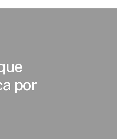
 que
ca por