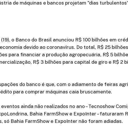
ústria de máquinas e bancos projetam "dias turbulento
 (19), o Banco do Brasil anunciou R$ 100 bilhões em créd
conomia devido ao coronavírus. Do total, R$ 25 bilhões
hões para financiar a produção agropecuária, R$ 5 bilhõ
mercialização, R$ 3 bilhões para capital de giro e R$ 2 b
pações do banco é que, com o adiamento de feiras agrí
édito para comprar máquinas caia bruscamente.
 eventos ainda não realizados no ano – Tecnoshow Comi
xpoLondrina, Bahia FarmShow e ExpoInter – faturaram R
s, só Bahia FarmShow e ExpoInter não foram adiadas.