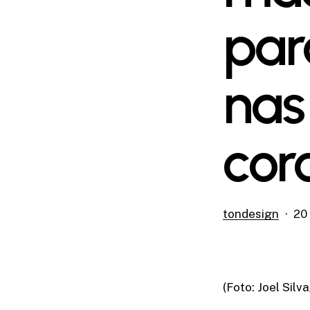
par
nas
cor
tondesign
20
(Foto: Joel Silv