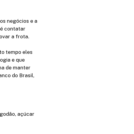
os negócios e a
 é contatar
var a frota.
nto tempo eles
ogia e que
ma de manter
nco do Brasil,
lgodão, açúcar