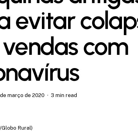
a evitar colap
 vendas com
onavírus
 de março de 2020
3 min read
a/Globo Rural)