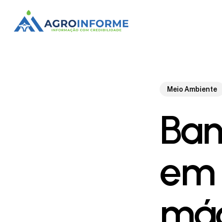
Skip
to
main
content
Meio Ambiente
Ban
em 
máq