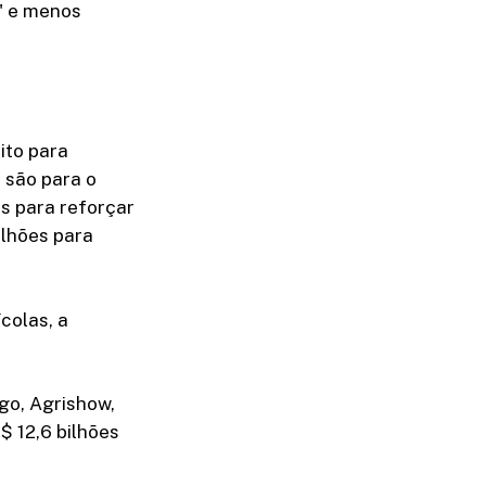
s" e menos
ito para
 são para o
es para reforçar
ilhões para
colas, a
go, Agrishow,
$ 12,6 bilhões