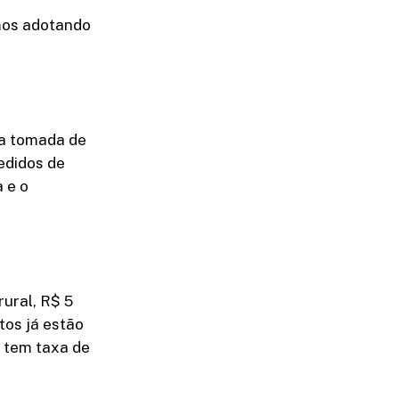
mos adotando
da tomada de
pedidos de
a e o
rural, R$ 5
tos já estão
a tem taxa de