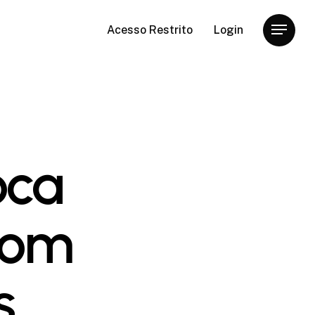
Acesso Restrito
Login
Menu
oca
com
s