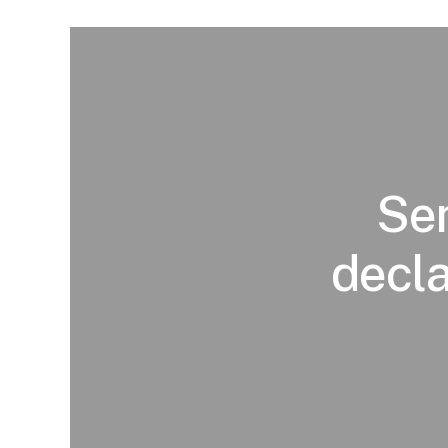
Sen
decla