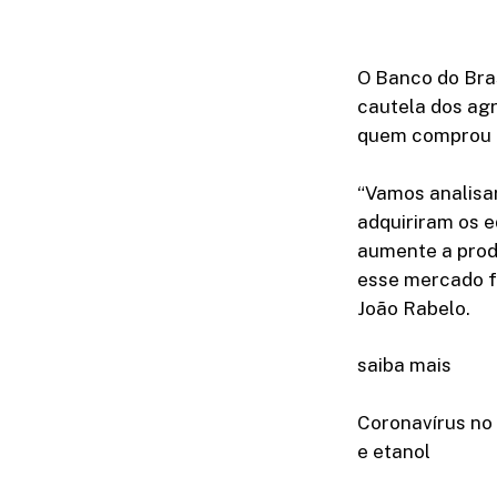
O Banco do Bra
cautela dos agri
quem comprou má
“Vamos analisar
adquiriram os 
aumente a prod
esse mercado fu
João Rabelo.
saiba mais
Coronavírus no 
e etanol