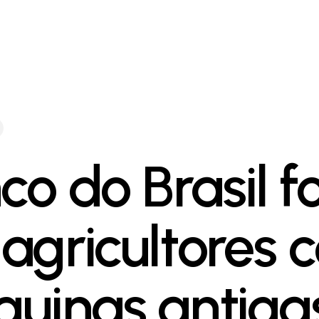
co do Brasil f
agricultores 
uinas antiga