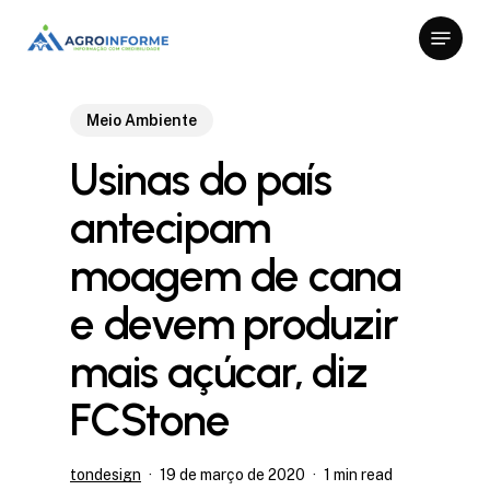
Skip
Menu
to
Close
main
Menu
content
Meio Ambiente
Usinas do país
antecipam
moagem de cana
e devem produzir
mais açúcar, diz
FCStone
tondesign
19 de março de 2020
1 min read