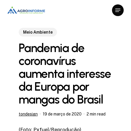
Skip
Menu
to
Close
main
Menu
content
Meio Ambiente
Pandemia de
coronavírus
aumenta interesse
da Europa por
mangas do Brasil
tondesign
19 de março de 2020
2 min read
(Foto: Pxfuel/Reprodução)