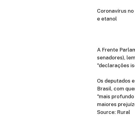
Coronavírus no 
e etanol
A Frente Parla
senadores), lem
"declarações i
Os deputados e
Brasil, com qu
"mais profundo
maiores prejuíz
Source: Rural