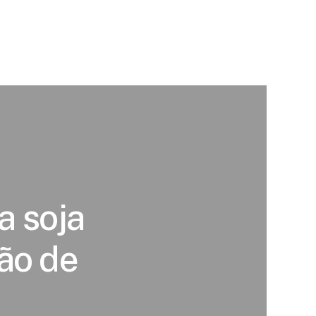
a soja
ão de