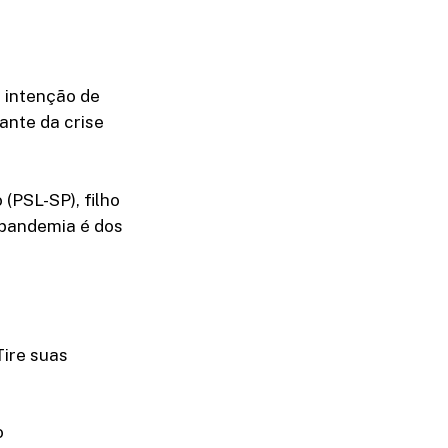
a intenção de
iante da crise
(PSL-SP), filho
a pandemia é dos
Tire suas
o