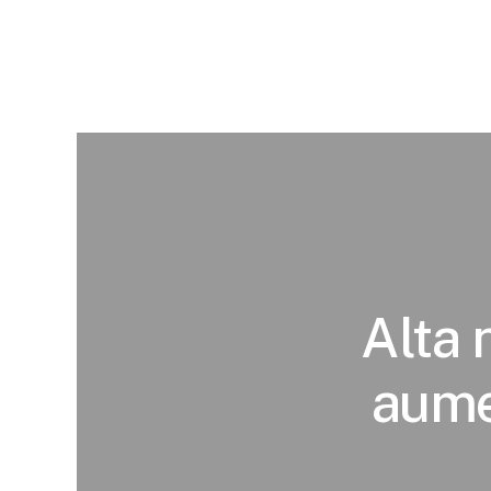
Alta 
aume