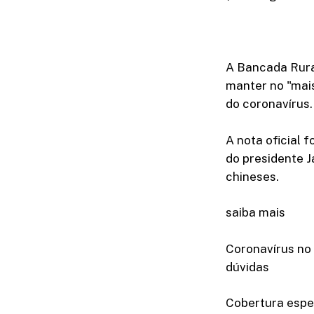
A Bancada Rural
manter no "mais 
do coronavírus.
A nota oficial 
do presidente J
chineses.
saiba mais
Coronavírus no 
dúvidas
Cobertura espec