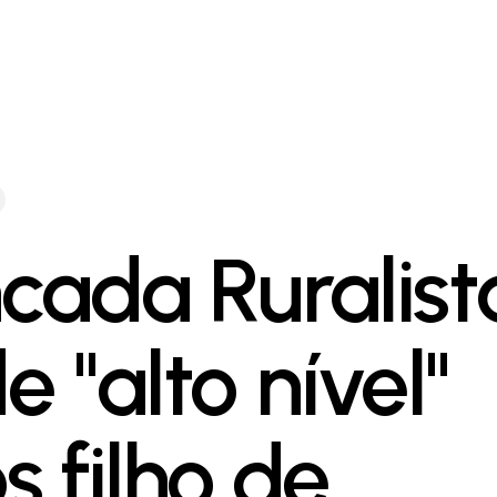
cada Ruralist
 "alto nível"
s filho de