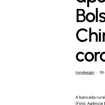
Bol
Chi
cor
tondesign
19
A bancada rura
(Foto: Agência B