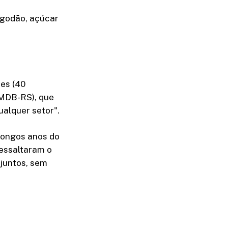
lgodão, açúcar
es (40
(MDB-RS), que
alquer setor".
longos anos do
ressaltaram o
juntos, sem