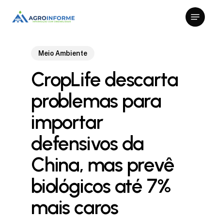
Skip
Menu
to
Close
main
Menu
content
Meio Ambiente
CropLife descarta
problemas para
importar
defensivos da
China, mas prevê
biológicos até 7%
mais caros