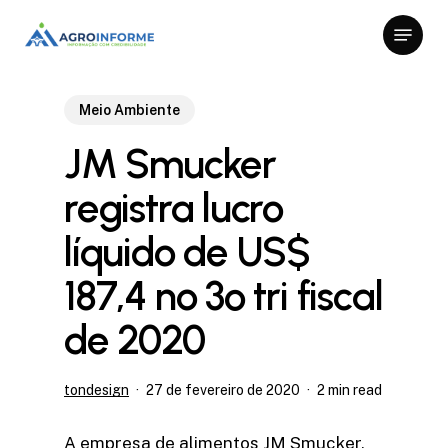
Skip
Menu
to
Close
main
Menu
content
Meio Ambiente
JM Smucker
registra lucro
líquido de US$
187,4 no 3º tri fiscal
de 2020
tondesign
27 de fevereiro de 2020
2 min read
A empresa de alimentos JM Smucker,