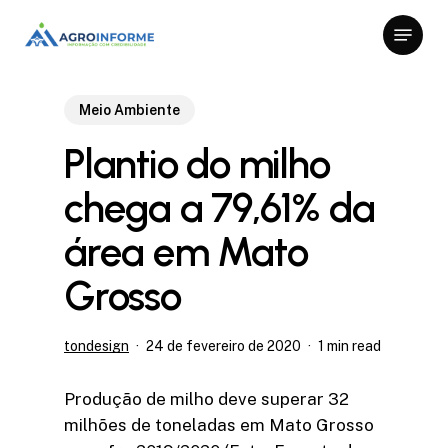
Skip
Menu
to
Close
main
Menu
content
Meio Ambiente
Plantio do milho
chega a 79,61% da
área em Mato
Grosso
tondesign
24 de fevereiro de 2020
1 min read
Produção de milho deve superar 32
milhões de toneladas em Mato Grosso