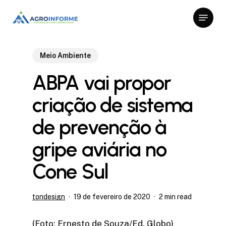
Skip
Menu
to
Close
main
Menu
content
Meio Ambiente
ABPA vai propor
criação de sistema
de prevenção à
gripe aviária no
Cone Sul
tondesign
19 de fevereiro de 2020
2 min read
(Foto: Ernesto de Souza/Ed. Globo)