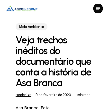
Skip
Menu
to
Close
main
Menu
content
Meio Ambiente
Veja trechos
inéditos do
documentário que
conta a história de
Asa Branca
tondesign
9 de fevereiro de 2020
1 min read
Asa Branca (Foto: