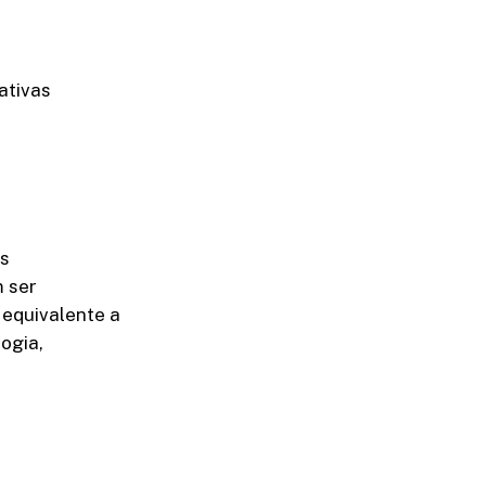
ativas
os
m ser
equivalente a
ogia,