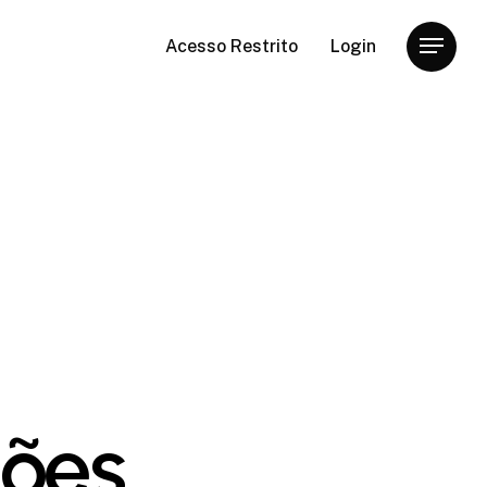
Acesso Restrito
Login
Menu
hões