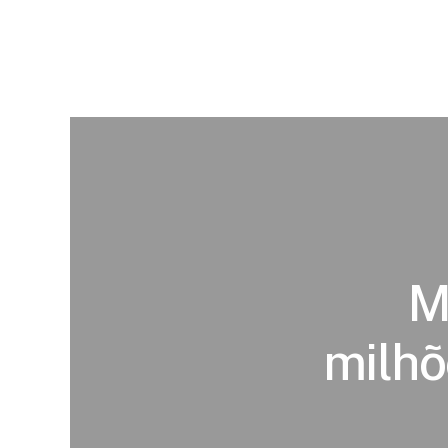
M
milhõ