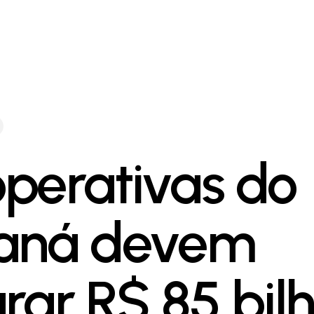
perativas do
aná devem
urar R$ 85 bil