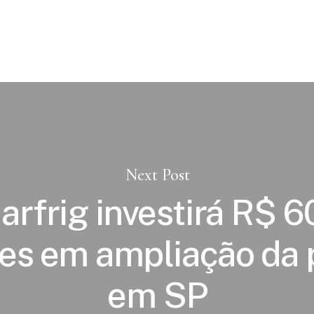
Next Post
arfrig investirá R$ 6
es em ampliação da 
em SP