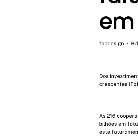
em 
tondesign
9 
Dos investiment
crescentes (Fo
As 216 coopera
bilhões em fat
este faturamen