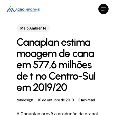
Skip
Menu
to
Close
main
Menu
content
Meio Ambiente
Canaplan estima
moagem de cana
em 577,6 milhões
de t no Centro-Sul
em 2019/20
tondesign
16 de outubro de 2019
2 min read
A Canaplan prevê a produção de etanol