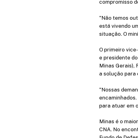
compromisso do
"Não temos out
está vivendo um
situação. O min
O primeiro vice
e presidente d
Minas Gerais), 
a solução para 
"Nossas demand
encaminhados. 
para atuar em o
Minas é o maior
CNA. No encont
Fundo de Defes