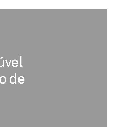
úvel
o de