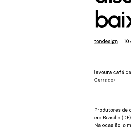
bai
tondesign
10
lavoura café ce
Cerrado)
Produtores de c
em Brasília (DF
Na ocasião, o m