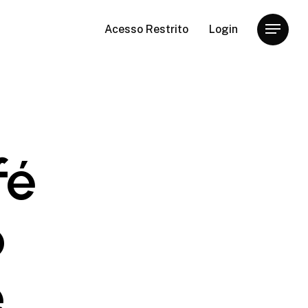
Acesso Restrito
Login
Menu
fé
o
e