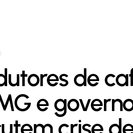
dutores de ca
MG e govern
cutem crise d