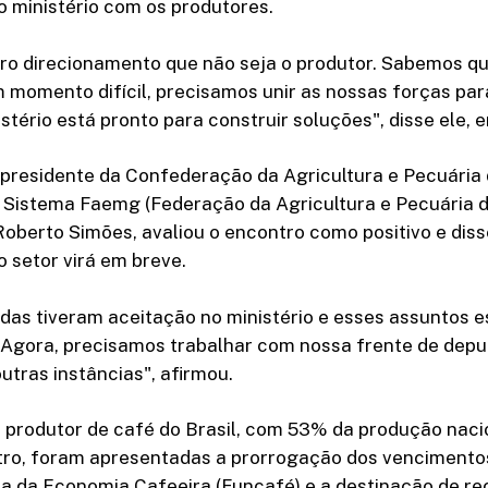
 ministério com os produtores.
ro direcionamento que não seja o produtor. Sabemos qu
 momento difícil, precisamos unir as nossas forças para
istério está pronto para construir soluções", disse ele,
-presidente da Confederação da Agricultura e Pecuária 
o Sistema Faemg (Federação da Agricultura e Pecuária 
Roberto Simões, avaliou o encontro como positivo e diss
o setor virá em breve.
as tiveram aceitação no ministério e esses assuntos 
Agora, precisamos trabalhar com nossa frente de depu
utras instâncias", afirmou.
 produtor de café do Brasil, com 53% da produção naci
ro, foram apresentadas a prorrogação dos vencimentos
a da Economia Cafeeira (Funcafé) e a destinação de re