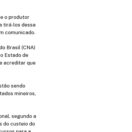
e o produtor
 tirá-los dessa
 em comunicado.
do Brasil (CNA)
do Estado de
e acreditar que
estão sendo
tados mineiros,
onal, segundo a
 do custeio do
cursos para a