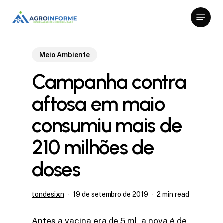
Skip
Menu
to
Close
main
Menu
content
Meio Ambiente
Campanha contra
aftosa em maio
consumiu mais de
210 milhões de
doses
tondesign
19 de setembro de 2019
2 min read
Antes a vacina era de 5 ml, a nova é de