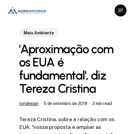
Skip
Menu
to
Close
main
Menu
content
Meio Ambiente
'Aproximação com
os EUA é
fundamental', diz
Tereza Cristina
tondesign
5 de setembro de 2019
2 min read
Tereza Cristina, sobre a relação com os
EUA: "nossa proposta é ampliar as