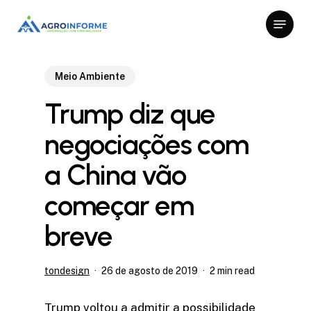
Skip
Menu
to
Close
main
Menu
content
Meio Ambiente
Trump diz que
negociações com
a China vão
começar em
breve
tondesign
26 de agosto de 2019
2 min read
Trump voltou a admitir a possibilidade