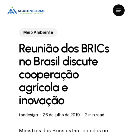
Skip
Menu
to
Close
main
Menu
content
Meio Ambiente
Reunião dos BRICs
no Brasil discute
cooperação
agrícola e
inovação
tondesign
26 de julho de 2019
3 min read
Ministros dos Brics estão reunidos no