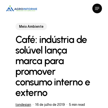
Skip
Menu
to
Close
main
Menu
content
Meio Ambiente
Café: indústria de
solúvel lança
marca para
promover
consumo interno e
externo
tondesign
16 de julho de 2019
5 min read