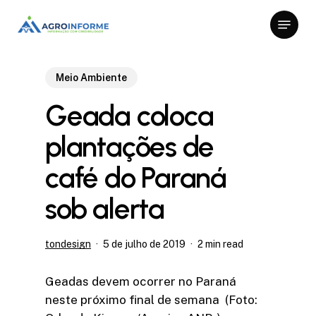
Skip
Menu
to
Close
main
Menu
content
Meio Ambiente
Geada coloca
plantações de
café do Paraná
sob alerta
tondesign
5 de julho de 2019
2 min read
Geadas devem ocorrer no Paraná
neste próximo final de semana (Foto: