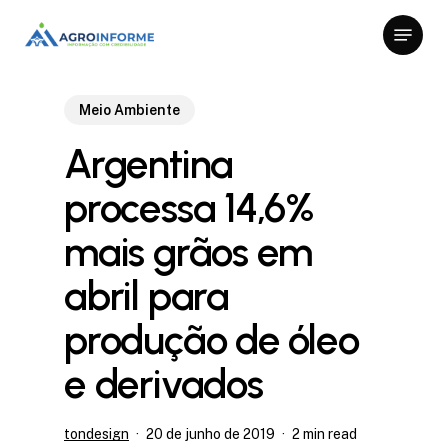
Skip
Menu
to
Close
main
Menu
content
Meio Ambiente
Argentina
processa 14,6%
mais grãos em
abril para
produção de óleo
e derivados
tondesign
20 de junho de 2019
2 min read