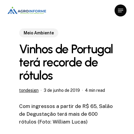
Skip
Menu
to
Close
main
Menu
content
Meio Ambiente
Vinhos de Portugal
terá recorde de
rótulos
tondesign
3 de junho de 2019
4 min read
Com ingressos a partir de R$ 65, Salão
de Degustação terá mais de 600
rótulos (Foto: William Lucas)