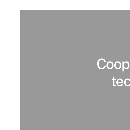
Coop
te