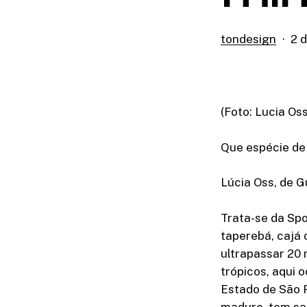
tondesign
2 
(Foto: Lucia Oss
Que espécie de
Lúcia Oss, de G
Trata-se da Sp
taperebá, cajá 
ultrapassar 20 
trópicos, aqui 
Estado de São P
maduro, tem sab