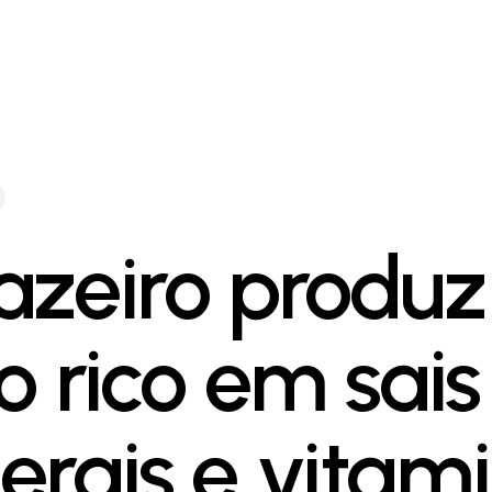
azeiro produz
o rico em sais
erais e vitam