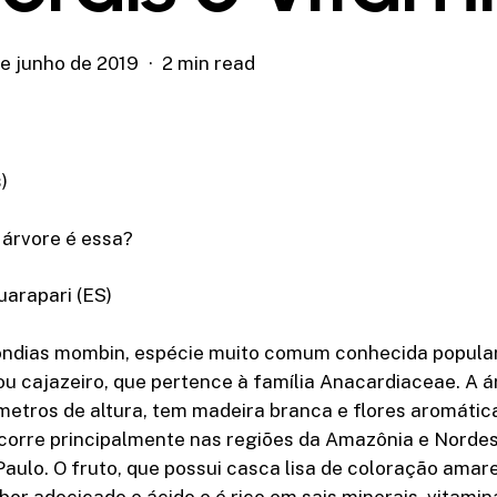
de junho de 2019
2 min read
)
 árvore é essa?
uarapari (ES)
ondias mombin, espécie muito comum conhecida popul
ou cajazeiro, que pertence à família Anacardiaceae. A á
metros de altura, tem madeira branca e flores aromátic
ocorre principalmente nas regiões da Amazônia e Nordes
aulo. O fruto, que possui casca lisa de coloração amar
or adocicado e ácido e é rico em sais minerais, vitamina