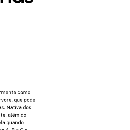
armente como
rvore, que pode
as. Nativa dos
te, além do
ela quando
s A, B e C e