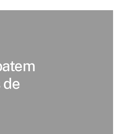
batem
 de