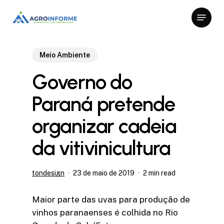
Skip
Menu
to
Close
main
Menu
content
Meio Ambiente
Governo do
Paraná pretende
organizar cadeia
da vitivinicultura
tondesign
23 de maio de 2019
2 min read
Maior parte das uvas para produção de
vinhos paranaenses é colhida no Rio