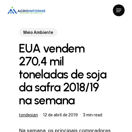
Skip
Menu
to
Close
main
Menu
content
Meio Ambiente
EUA vendem
270,4 mil
toneladas de soja
da safra 2018/19
na semana
tondesign
12 de abril de 2019
3 min read
Na semana, os principais compradores