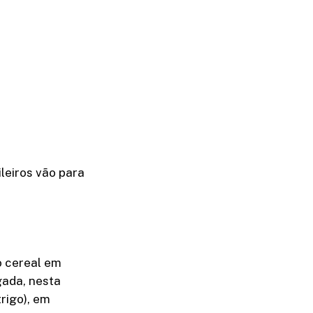
leiros vão para
o cereal em
gada, nesta
trigo), em