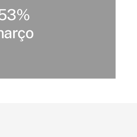
5,53%
março