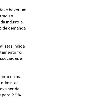
deve haver um
irmou o
da indústria,
ão de demanda
alistas indica
ntamento foi
associadas à
mento de mais
otimistas,
eve ser de
e para 2,9%