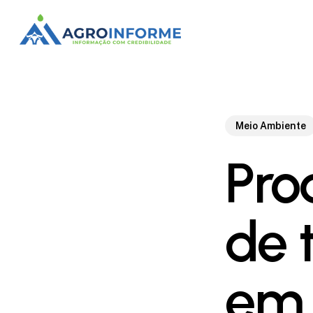
Skip
to
main
content
Meio Ambiente
Pro
de 
em 