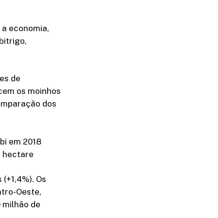
 a economia,
itrigo,
ões de
ecem os moinhos
comparação dos
 bi em 2018
r hectare
 (+1,4%). Os
ntro-Oeste,
0 milhão de