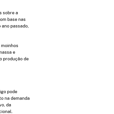
s sobre a
 Com base nas
o ano passado,
s moinhos
 massa e
mo produção de
rigo pode
nto na demanda
vo, da
ional.