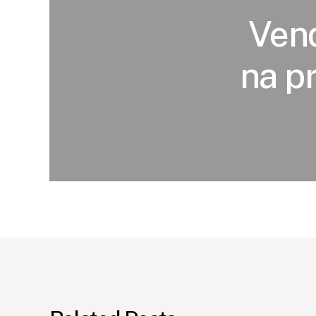
Vend
na p