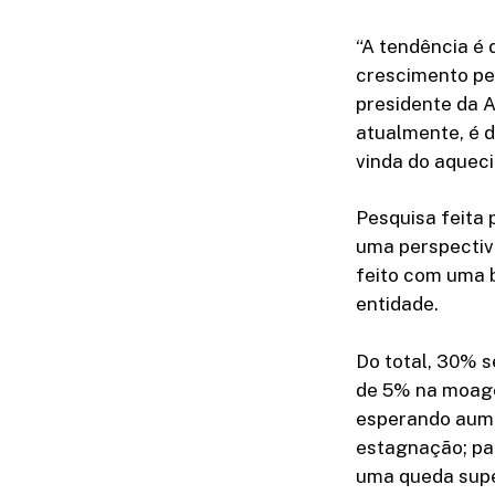
“A tendência é
crescimento pe
presidente da A
atualmente, é 
vinda do aquec
Pesquisa feita 
uma perspectiva
feito com uma b
entidade.
Do total, 30% s
de 5% na moage
esperando aume
estagnação; pa
uma queda supe