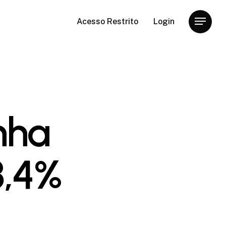
Acesso Restrito
Login
Menu
nha
3,4%