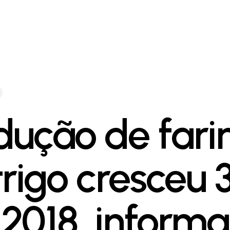
dução de fari
trigo cresceu 
2018, informa