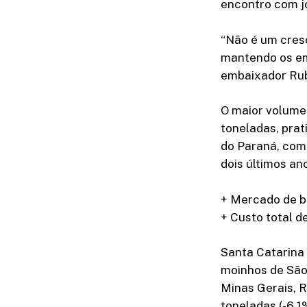
encontro com jo
“Não é um cres
mantendo os emp
embaixador Ru
O maior volume 
toneladas, pra
do Paraná, com
dois últimos an
+ Mercado de bi
+ Custo total d
Santa Catarina 
moinhos de São 
Minas Gerais, R
toneladas (-6,1