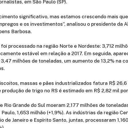
rnalistas, em São Paulo (SP).
cimento significativo, mas estamos crescendo mais que
regos e os investimentos”, analisou o presidente da Ab
bens Barbosa.
foi processado na região Norte e Nordeste: 3,712 milh
ticamente estável em relação a 2017. Em seguida, apar
 3,47 milhões de toneladas, um aumento de 13,2% na 
os.
scoitos, massas e pães industrializados fatura R$ 26,6
e produção de trigo no RS é estimado em R$ 2,82 mil po
e Rio Grande do Sul moeram 2,177 milhões de toneladas
Paulo, 1,653 milhão (+1,9%). As indústrias da região Ce
io de Janeiro e Espírito Santo, juntas, processaram 1,16
%).