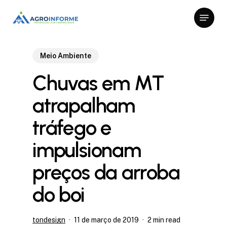
Skip
Menu
to
Close
main
Menu
content
Meio Ambiente
Chuvas em MT
atrapalham
tráfego e
impulsionam
preços da arroba
do boi
tondesign
11 de março de 2019
2 min read