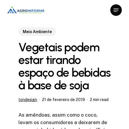
Skip
Menu
to
Close
main
Menu
content
Meio Ambiente
Vegetais podem
estar tirando
espaço de bebidas
à base de soja
tondesign
21 de fevereiro de 2019
2 min read
As amêndoas, assim como o coco,
levam os consumidores a deixarem de