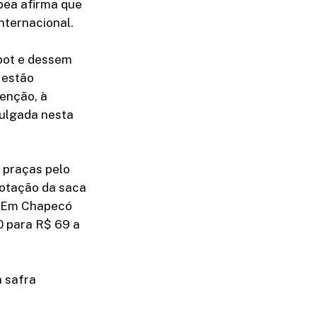
epea afirma que
nternacional.
spot e dessem
 estão
enção, à
vulgada nesta
 praças pelo
cotação da saca
s. Em Chapecó
0 para R$ 69 a
a safra