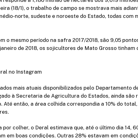
orresponde a 1,186 milhão de hectares dos 9,619 milhõe
feira (18/1), o trabalho de campo se mostrava mais adia
médio-norte, sudeste e noroeste do Estado, todas com 
 o mesmo período na safra 2017/2018, são 9,05 pontos
 janeiro de 2018, os sojicultores de Mato Grosso tinham
ural no Instagram
dados mais atuais disponibilizados pelo Departamento 
ligado à Secretaria de Agricultura do Estados, ainda são
o. Até então, a área colhida correspondia a 10% do total,
res.
a por colher, o Deral estimava que, até o último dia 14, 
am em boas condições. Outras 28% estavam em condiç