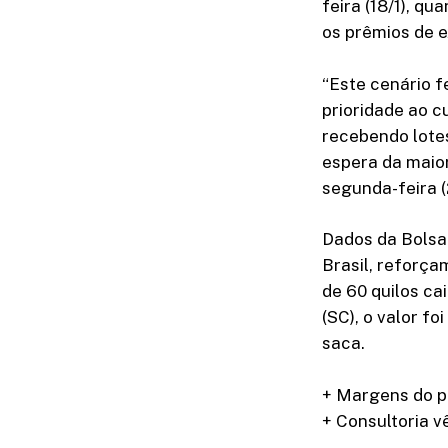
feira (18/1), q
os prêmios de 
“Este cenário 
prioridade ao c
recebendo lote
espera da maior
segunda-feira (2
Dados da Bolsa 
Brasil, reforça
de 60 quilos ca
(SC), o valor f
saca.
+ Margens do p
+ Consultoria v