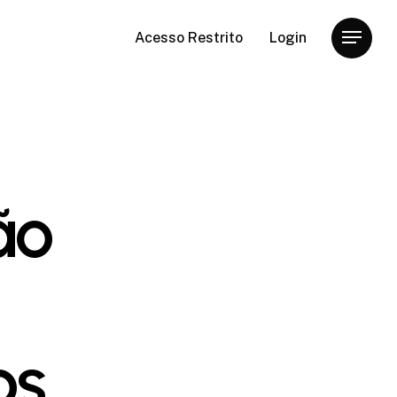
Acesso Restrito
Login
Menu
ão
os