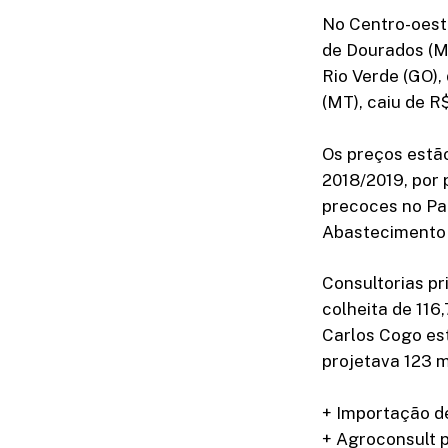
No Centro-oeste
de Dourados (M
Rio Verde (GO),
(MT), caiu de R
Os preços estã
2018/2019, por 
precoces no Pa
Abastecimento (
Consultorias p
colheita de 116
Carlos Cogo est
projetava 123 m
+ Importação d
+ Agroconsult p