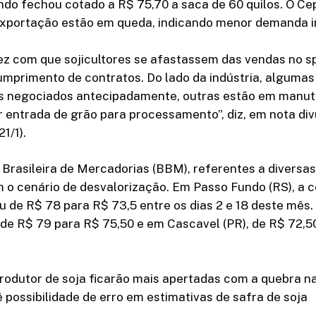
uando fechou cotado a R$ 75,70 a saca de 60 quilos. O C
exportação estão em queda, indicando menor demanda i
fez com que sojicultores se afastassem das vendas no 
umprimento de contratos. Do lado da indústria, algumas
s negociados antecipadamente, outras estão em manut
 entrada de grão para processamento”, diz, em nota di
1/1).
Brasileira de Mercadorias (BBM), referentes a diversas
m o cenário de desvalorização. Em Passo Fundo (RS), a 
iu de R$ 78 para R$ 73,5 entre os dias 2 e 18 deste mê
oi de R$ 79 para R$ 75,50 e em Cascavel (PR), de R$ 72,5
rodutor de soja ficarão mais apertadas com a quebra n
ê possibilidade de erro em estimativas de safra de soja