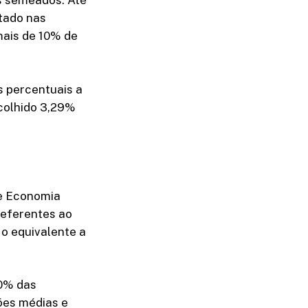
s semeados. Até
ntado nas
mais de 10% de
 percentuais a
 colhido 3,29%
de Economia
 referentes ao
 o equivalente a
60% das
ões médias e