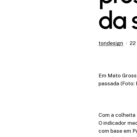
da 
tondesign
22
Em Mato Grosso,
passada (Foto: 
Com a colheita 
O indicador me
com base em Pa