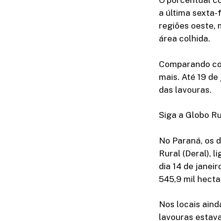
O porcentual c
a última sexta-
regiões oeste, 
área colhida.
Comparando com
mais. Até 19 de
das lavouras.
Siga a Globo R
No Paraná, os 
Rural (Deral), 
dia 14 de janeir
545,9 mil hecta
Nos locais aind
lavouras estav