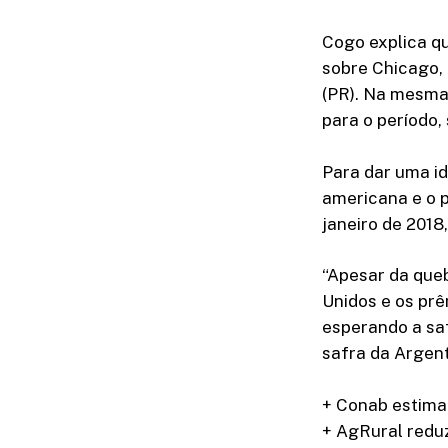
Cogo explica q
sobre Chicago,
(PR). Na mesma
para o período,
Para dar uma id
americana e o 
janeiro de 201
“Apesar da queb
Unidos e os pr
esperando a saf
safra da Argen
+ Conab estima
+ AgRural reduz