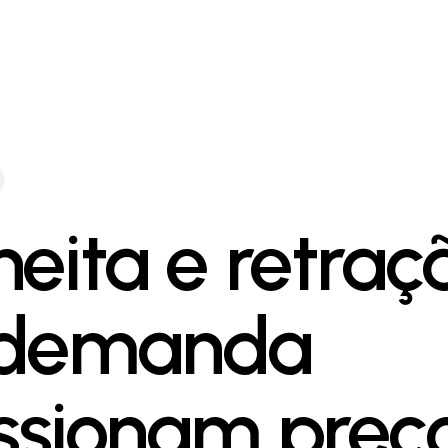
heita e retraç
 demanda
ssionam preç