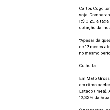
Carlos Cogo le
soja. Comparan
R$ 3,25, a taxa 
cotação da moe
“Apesar da qued
de 12 meses atr
no mesmo perío
Colheita
Em Mato Grosso,
em ritmo acele
Estado (Imea). 
12,33% da área