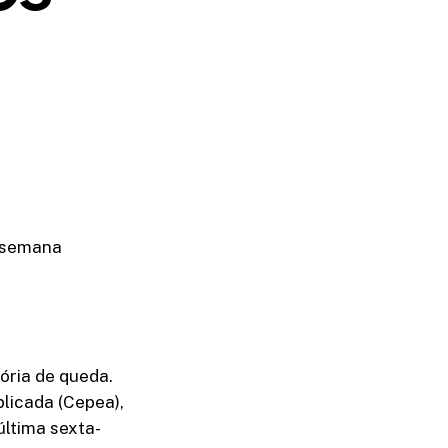
a semana
ória de queda.
licada (Cepea),
ltima sexta-