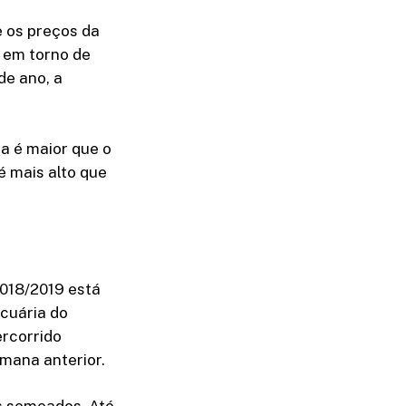
e os preços da
 em torno de
de ano, a
a é maior que o
é mais alto que
2018/2019 está
cuária do
ercorrido
mana anterior.