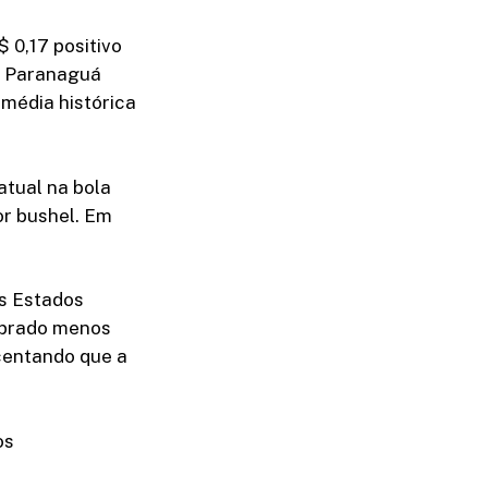
 0,17 positivo
e Paranaguá
média histórica
atual na bola
or bushel. Em
os Estados
mprado menos
scentando que a
os