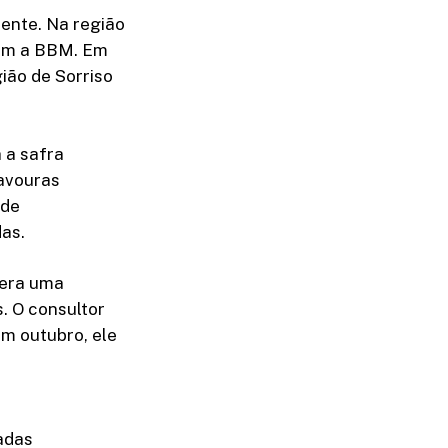
rente. Na região
com a BBM. Em
gião de Sorriso
 a safra
lavouras
 de
das.
pera uma
s. O consultor
Em outubro, ele
adas