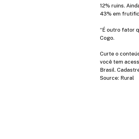
12% ruins. Ain
43% em frutifi
“É outro fator 
Cogo.
Curte o conteú
você tem acess
Brasil. Cadastr
Source: Rural