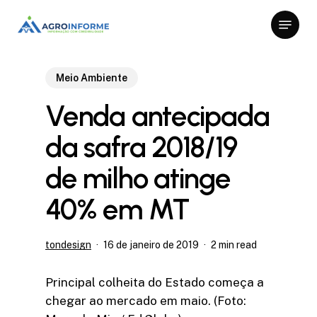
Skip
Menu
to
Close
main
Menu
content
Meio Ambiente
Venda antecipada
da safra 2018/19
de milho atinge
40% em MT
tondesign
16 de janeiro de 2019
2 min read
Principal colheita do Estado começa a
chegar ao mercado em maio. (Foto: