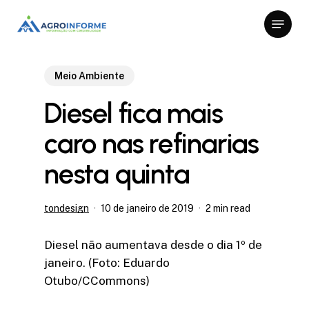
Skip
Menu
to
Close
main
Menu
content
Meio Ambiente
Diesel fica mais
caro nas refinarias
nesta quinta
tondesign
10 de janeiro de 2019
2 min read
Diesel não aumentava desde o dia 1º de
janeiro. (Foto: Eduardo
Otubo/CCommons)