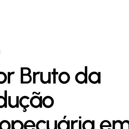
or Bruto da
dução
opecuária e