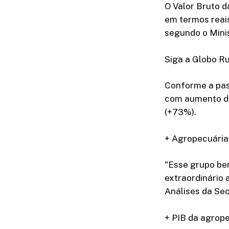
O Valor Bruto d
em termos reais
segundo o Minis
Siga a Globo R
Conforme a pas
com aumento de 
(+73%).
+ Agropecuária
"Esse grupo be
extraordinário
Análises da Sec
+ PIB da agrop