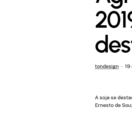
201
des
tondesign
19
A soja se desta
Ernesto de Souz