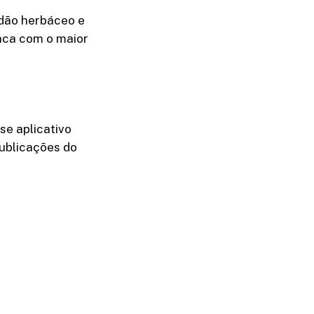
odão herbáceo e
taca com o maior
se aplicativo
ublicações do