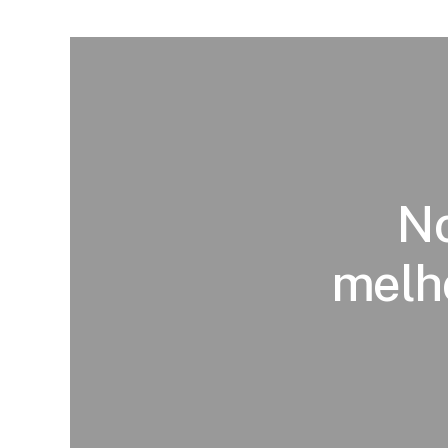
No
melh