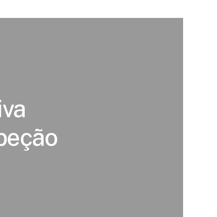
iva
speção