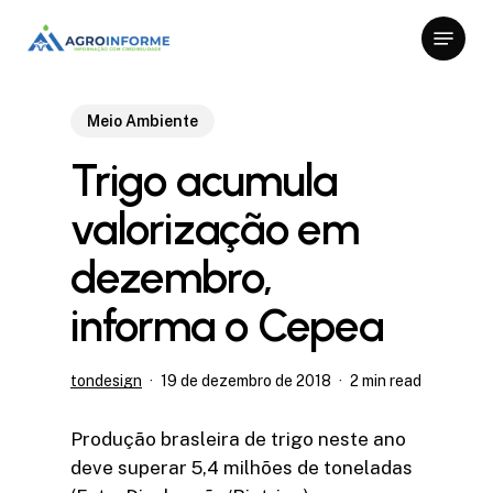
Skip
Menu
to
Close
main
Menu
content
Meio Ambiente
Trigo acumula
valorização em
dezembro,
informa o Cepea
tondesign
19 de dezembro de 2018
2 min read
Produção brasleira de trigo neste ano
deve superar 5,4 milhões de toneladas