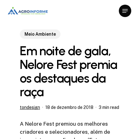
Skip
Menu
to
Close
main
Menu
content
Meio Ambiente
Em noite de gala,
Nelore Fest premia
os destaques da
raça
tondesign
18 de dezembro de 2018
3 min read
A Nelore Fest premiou os melhores
criadores e selecionadores, além de