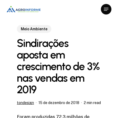
Skip
Menu
to
Close
main
Menu
content
Meio Ambiente
Sindirações
aposta em
crescimento de 3%
nas vendas em
2019
tondesign
15 de dezembro de 2018
2 min read
Foram produzidas 72,3 milhões de