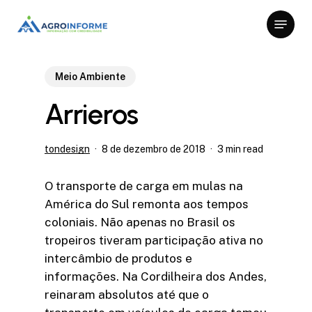
Skip
Menu
to
Close
main
Menu
content
Meio Ambiente
Arrieros
tondesign
8 de dezembro de 2018
3 min read
O transporte de carga em mulas na
América do Sul remonta aos tempos
coloniais. Não apenas no Brasil os
tropeiros tiveram participação ativa no
intercâmbio de produtos e
informações. Na Cordilheira dos Andes,
reinaram absolutos até que o