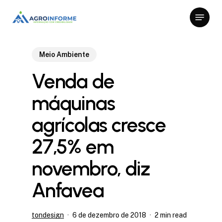
Skip
Menu
to
Close
main
Menu
content
Meio Ambiente
Venda de
máquinas
agrícolas cresce
27,5% em
novembro, diz
Anfavea
tondesign
6 de dezembro de 2018
2 min read