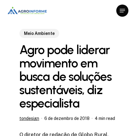
Skip
Menu
to
Close
main
Menu
content
Meio Ambiente
Agro pode liderar
movimento em
busca de soluções
sustentáveis, diz
especialista
tondesign
6 de dezembro de 2018
4 min read
O diretor de redação de Globo Rural,