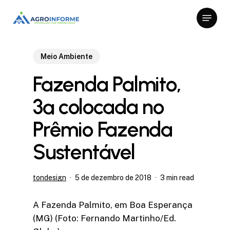
Skip
Menu
to
Close
main
Menu
content
Meio Ambiente
Fazenda Palmito,
3ª colocada no
Prêmio Fazenda
Sustentável
tondesign
5 de dezembro de 2018
3 min read
A Fazenda Palmito, em Boa Esperança
(MG) (Foto: Fernando Martinho/Ed.