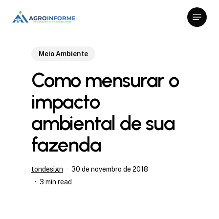
Skip
Menu
to
Close
main
Menu
content
Meio Ambiente
Como mensurar o
impacto
ambiental de sua
fazenda
tondesign
30 de novembro de 2018
3 min read