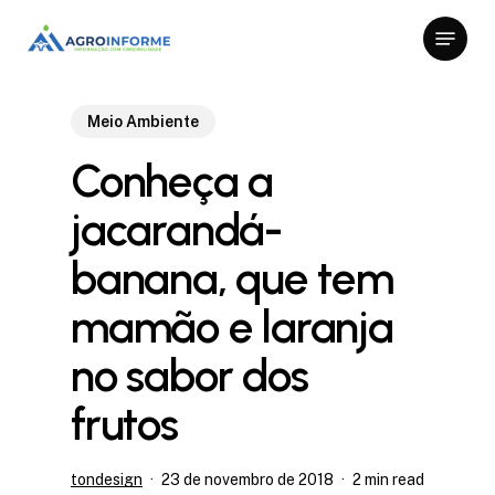
Skip
Menu
to
Close
main
Menu
content
Meio Ambiente
Conheça a
jacarandá-
banana, que tem
mamão e laranja
no sabor dos
frutos
tondesign
23 de novembro de 2018
2 min read