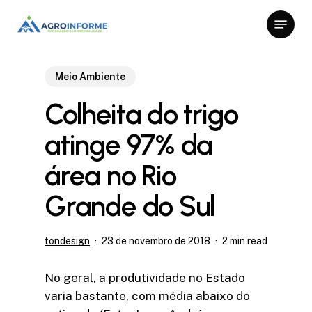
Skip
Menu
to
Close
main
Menu
content
Meio Ambiente
Colheita do trigo
atinge 97% da
área no Rio
Grande do Sul
tondesign
23 de novembro de 2018
2 min read
No geral, a produtividade no Estado
varia bastante, com média abaixo do