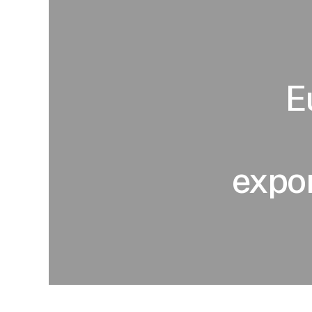
E
expor