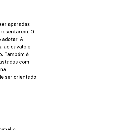
ser aparadas
presentarem. O
 adotar. A
a ao cavalo e
to. Também é
bastadas com
ina
de ser orientado
imal e