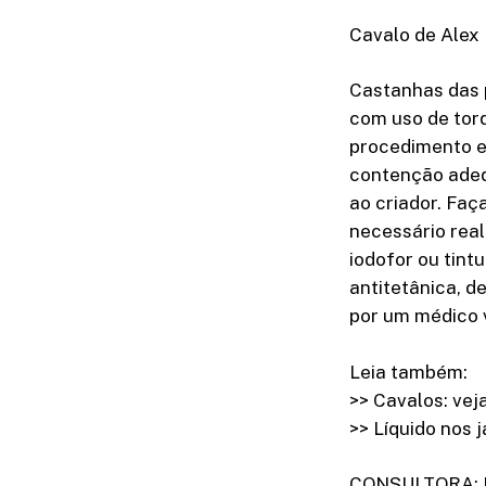
Cavalo de Alex 
Castanhas das 
com uso de tor
procedimento ex
contenção adeq
ao criador. Fa
necessário rea
iodofor ou tint
antitetânica, d
por um médico v
Leia também:
>> Cavalos: vej
>> Líquido nos 
CONSULTORA: R