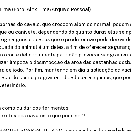
Lima (Foto: Alex Lima/Arquivo Pessoal)
pernas do cavalo, que crescem além do normal, podem 
que ou canivete, dependendo do quanto duras elas se a
ige alguns cuidados que o produtor não pode deixar de
uada do animal é um deles, a fim de oferecer seguranç
ça o corte delicadamente para não provocar sangramen
lizar limpeza e desinfecção da área das castanhas des
ura de iodo. Por fim, mantenha em dia a aplicação da vac
e acordo com o programa indicado para equinos, que po
eterinário.
a como cuidar dos ferimentos
jarretes dos cavalos: o que pode ser?
AQUEL SOARES JULIANO, pesquisadora de sanidade an