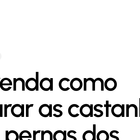
enda como
rar as casta
 pernas dos