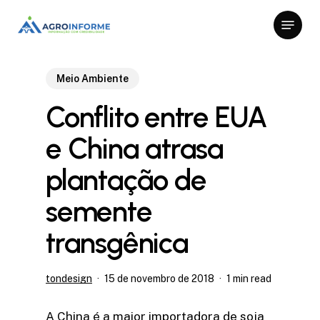
Skip
Menu
to
Close
main
Menu
content
Meio Ambiente
Conflito entre EUA
e China atrasa
plantação de
semente
transgênica
tondesign
15 de novembro de 2018
1 min read
A China é a maior importadora de soja