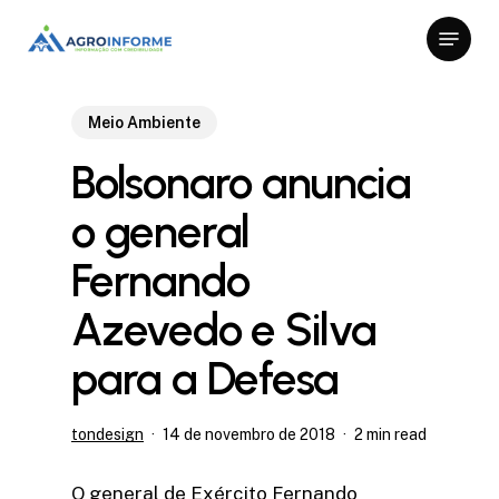
Skip
Menu
to
Close
main
Menu
content
Meio Ambiente
Bolsonaro anuncia
o general
Fernando
Azevedo e Silva
para a Defesa
tondesign
14 de novembro de 2018
2 min read
O general de Exército Fernando